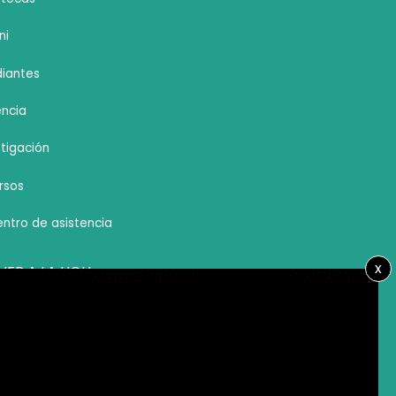
ni
diantes
ncia
stigación
rsos
ntro de asistencia
x
VER A LA UOH
ando.