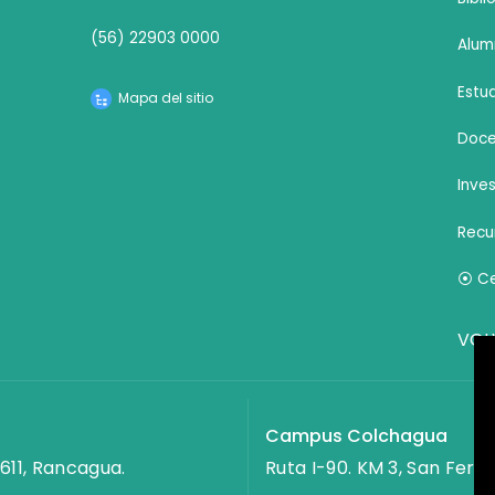
(56) 22903 0000
Alum
Estu
Mapa del sitio
Doce
Inve
Recu
⦿ Ce
VOL
Campus Colchagua
611, Rancagua.
Ruta I-90. KM 3, San Fern