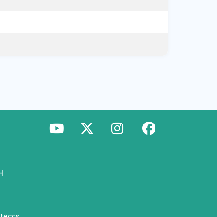
H
otecas