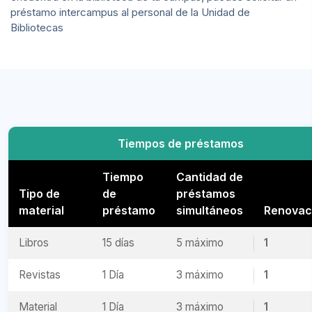
préstamo intercampus al personal de la Unidad de
Bibliotecas
Tiempos de préstamos
Tiempo
Cantidad de
Tipo de
de
préstamos
material
préstamo
simultáneos
Renovac
Libros
15 días
5 máximo
1
Revistas
1 Día
3 máximo
1
Material
1 Día
3 máximo
1